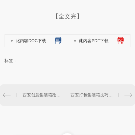
【全文完】
此内容DOC下载
此内容PDF下载
标签：
西安创意集装箱改造：激发城市创新活力
西安打包集装箱技巧大揭秘，助您成为物流达人